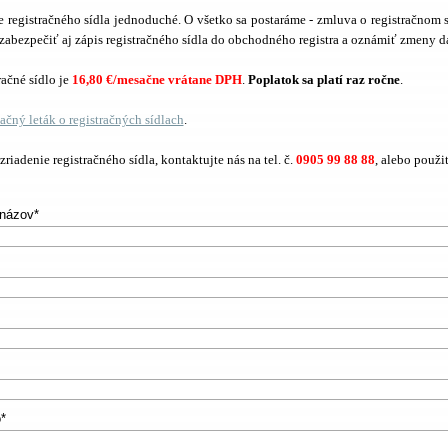
 registračného sídla jednoduché. O všetko sa postaráme - zmluva o registračnom 
zabezpečiť aj zápis registračného sídla do obchodného registra a oznámiť zmeny
račné sídlo je
16,80 €
/mesačne vrátane DPH
.
Poplatok sa platí raz ročne
.
mačný leták o registračných sídlach
.
riadenie registračného sídla, kontaktujte nás na tel. č.
0905 99 88 88
, alebo použi
názov*
*