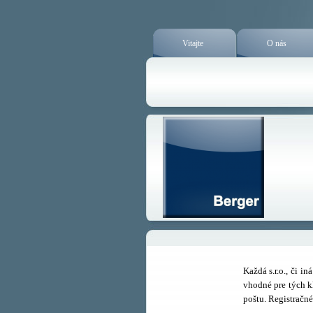
Vitajte
O nás
Každá s.r.o., či 
vhodné pre tých kl
poštu.
Registračne