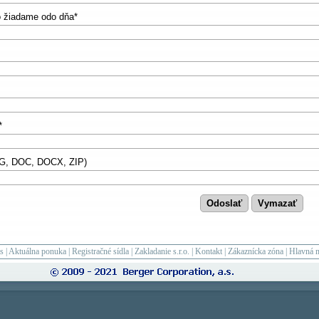
o žiadame odo dňa*
*
PG, DOC, DOCX, ZIP)
s
|
Aktuálna ponuka
|
Registračné sídla
|
Zakladanie s.r.o.
|
Kontakt
|
Zákaznícka zóna
|
Hlavná 