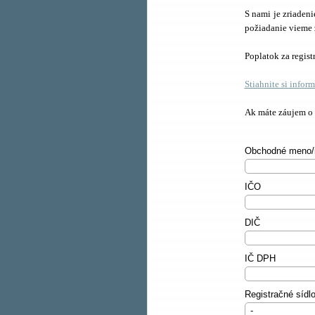
S nami je zriadenie
požiadanie vieme 
Poplatok za regist
Stiahnite si infor
Ak máte záujem o z
Obchodné meno/
IČO
DIČ
IČ DPH
Registračné sídlo