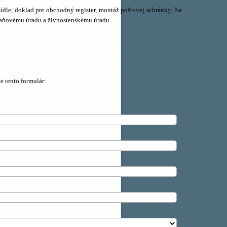
sídle, doklad pre obchodný register,
montáž poštovej schránky. Na
 daňovému úradu a živnostenskému úradu.
te tento formulár: