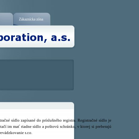
Zákaznícka zóna
ačné sídlo zapísané do príslušného registra.
Registračné sídlo je
ačí im mať riadne sídlo a poštovú schránku, v ktorej si preberajú
revádzkovanie s.r.o.