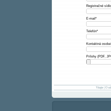
Registračné sídl
E-mail*
Telefón*
Kontaktná osoba
Prílohy (PDF, J
Vitajte
|
O ná