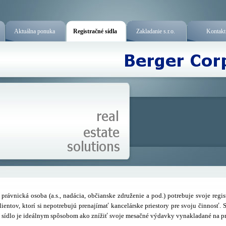
Aktuálna ponuka
Registračné sídla
Zakladanie s.r.o.
Kontakt
iná právnická osoba (a.s., nadácia, občianske združenie a pod.) potrebuje svoje registr
ientov, ktorí si nepotrebujú prenajímať kancelárske priestory pre svoju činnosť. St
́ sídlo je ideálnym spôsobom ako znížiť svoje mesačné výdavky vynakladané na p